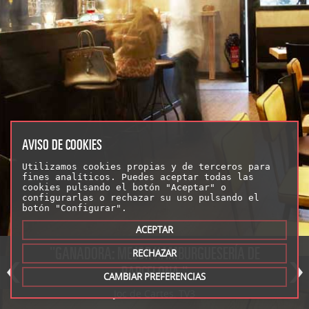
AVISO DE COOKIES
Utilizamos cookies propias y de terceros para
fines analíticos. Puedes aceptar todas las
cookies pulsando el botón "Aceptar" o
configurarlas o rechazar su uso pulsando el
botón "Configurar".
ACEPTAR
''GANADORA: MEJOR HAMBURGUESERÍA DE
RECHAZAR
BARCELONA.''
CAMBIAR PREFERENCIAS
Joc de Cartes, TV3