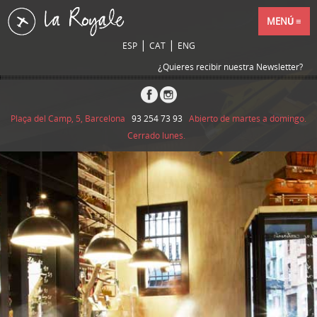
MENÚ
|
|
ESP
CAT
ENG
¿Quieres recibir nuestra Newsletter?
Plaça del Camp, 5, Barcelona
93 254 73 93
Abierto de martes a domingo.
Cerrado lunes.