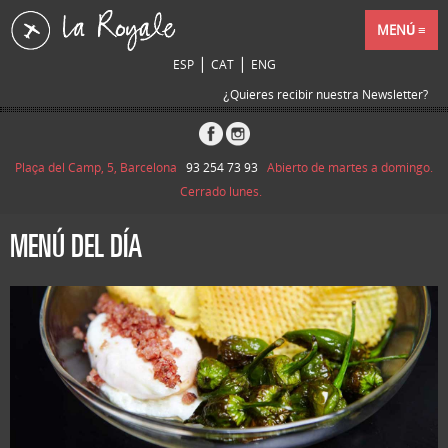
MENÚ
|
|
ESP
CAT
ENG
¿Quieres recibir nuestra Newsletter?
Plaça del Camp, 5, Barcelona
93 254 73 93
Abierto de martes a domingo.
Cerrado lunes.
MENÚ DEL DÍA