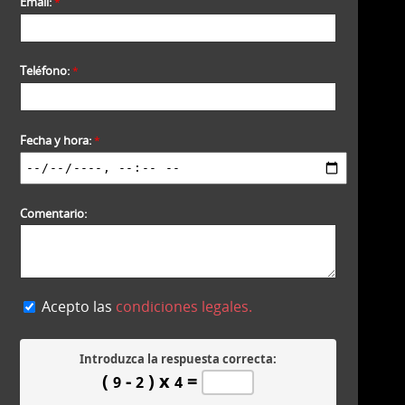
Email:
*
Teléfono:
*
Fecha y hora:
*
Comentario:
Acepto las
condiciones legales.
Introduzca la respuesta correcta:
(
-
) x
=
9
2
4