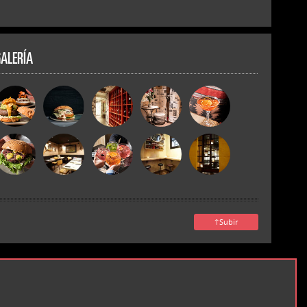
GALERÍA
↑
Subir