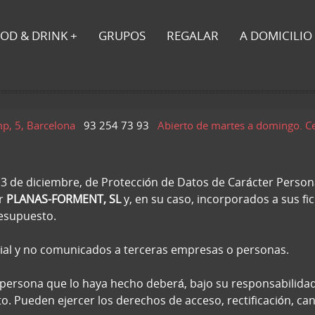
OD & DRINK
GRUPOS
REGALAR
A DOMICILIO
mp, 5, Barcelona
93 254 73 93
Abierto de martes a domingo. C
3 de diciembre, de Protección de Datos de Carácter Personal
or
PLANAS-FORMENT, SL
y, en su caso, incorporados a sus fi
resupuesto.
al y no comunicados a terceras empresas o personas.
 persona que lo haya hecho deberá, bajo su responsabilidad,
. Pueden ejercer los derechos de acceso, rectificación, ca