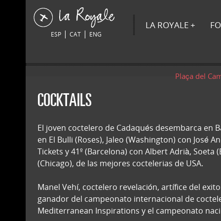
LA ROYALE
FO
|
|
ESP
CAT
ENG
Plaça del Ca
COCKTAILS
El joven coctelero de Cadaqués desembarca en Ba
en El Bulli (Roses), Jaleo (Washington) con José A
Tickets y 41º (Barcelona) con Albert Adrià, Soeta (
(Chicago), de las mejores coctelerias de USA.
Manel Vehí, coctelero revelación, artífice del exi
ganador del campeonato internacional de coctel
Mediterranean Inspirations y el campeonato naci