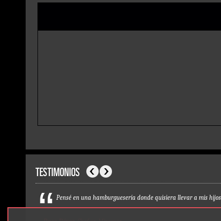
TESTIMONIOS
Anterior
Siguiente
Pensé en una hamburguesería donde quisiera llevar a mis hijos