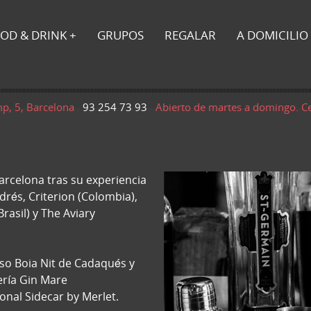
OD & DRINK
GRUPOS
REGALAR
A DOMICILIO
mp, 5, Barcelona
93 254 73 93
Abierto de martes a domingo. C
rcelona tras su experiencia
ndrés, Criterion (Colombia),
Brasil) y The Aviary
toso Boia Nit de Cadaqués y
ería Gin Mare
onal Sidecar by Merlet.